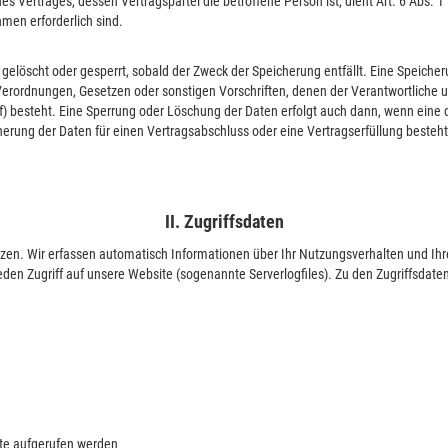
 Vertrages, dessen Vertragspartei die betroffene Person ist, dient Art. 6 Abs. 1 l
men erforderlich sind.
löscht oder gesperrt, sobald der Zweck der Speicherung entfällt. Eine Speicher
erordnungen, Gesetzen oder sonstigen Vorschriften, denen der Verantwortliche un
f) besteht. Eine Sperrung oder Löschung der Daten erfolgt auch dann, wenn eine
icherung der Daten für einen Vertragsabschluss oder eine Vertragserfüllung besteht
II. Zugriffsdaten
en. Wir erfassen automatisch Informationen über Ihr Nutzungsverhalten und Ihre
den Zugriff auf unsere Website (sogenannte Serverlogfiles). Zu den Zugriffsdate
te aufgerufen werden