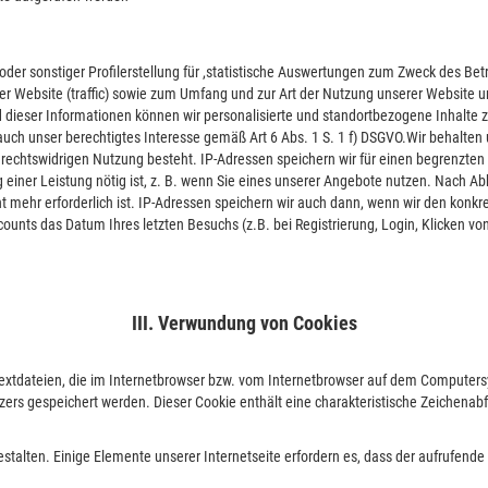
der sonstiger Profilerstellung für ,statistische Auswertungen zum Zweck des Betr
er Website (traffic) sowie zum Umfang und zur Art der Nutzung unserer Website
dieser Informationen können wir personalisierte und standortbezogene Inhalte z
uch unser berechtigtes Interesse gemäß Art 6 Abs. 1 S. 1 f) DSGVO.Wir behalten u
rechtswidrigen Nutzung besteht. IP-Adressen speichern wir für einen begrenzten 
ng einer Leistung nötig ist, z. B. wenn Sie eines unserer Angebote nutzen. Nach
cht mehr erforderlich ist. IP-Adressen speichern wir auch dann, wenn wir den ko
unts das Datum Ihres letzten Besuchs (z.B. bei Registrierung, Login, Klicken von 
III. Verwundung von Cookies
extdateien, die im Internetbrowser bzw. vom Internetbrowser auf dem Computers
ers gespeichert werden. Dieser Cookie enthält eine charakteristische Zeichenabfo
stalten. Einige Elemente unserer Internetseite erfordern es, dass der aufrufend