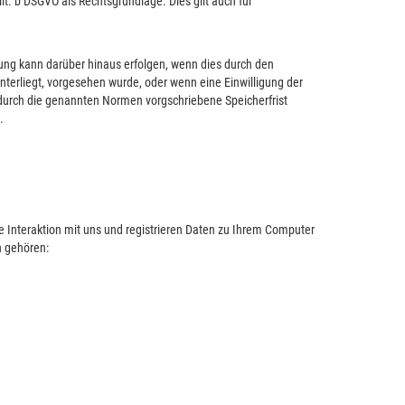
it. b DSGVO als Rechtsgrundlage. Dies gilt auch für
ung kann darüber hinaus erfolgen, wenn dies durch den
terliegt, vorgesehen wurde, oder wenn eine Einwilligung der
 durch die genannten Normen vorgschriebene Speicherfrist
.
 Interaktion mit uns und registrieren Daten zu Ihrem Computer
n gehören: