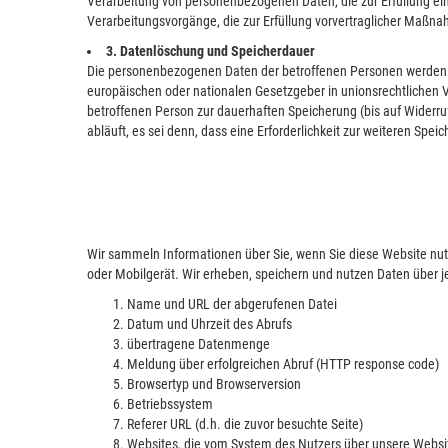
Verarbeitung von personenbezogenen Daten, die zur Erfüllung eines
Verarbeitungsvorgänge, die zur Erfüllung vorvertraglicher Maßnah
3. Datenlöschung und Speicherdauer
Die personenbezogenen Daten der betroffenen Personen werden ge
europäischen oder nationalen Gesetzgeber in unionsrechtlichen V
betroffenen Person zur dauerhaften Speicherung (bis auf Widerru
abläuft, es sei denn, dass eine Erforderlichkeit zur weiteren Spe
Wir sammeln Informationen über Sie, wenn Sie diese Website nutz
oder Mobilgerät. Wir erheben, speichern und nutzen Daten über je
Name und URL der abgerufenen Datei
Datum und Uhrzeit des Abrufs
übertragene Datenmenge
Meldung über erfolgreichen Abruf (HTTP response code)
Browsertyp und Browserversion
Betriebssystem
Referer URL (d.h. die zuvor besuchte Seite)
Websites, die vom System des Nutzers über unsere Websi